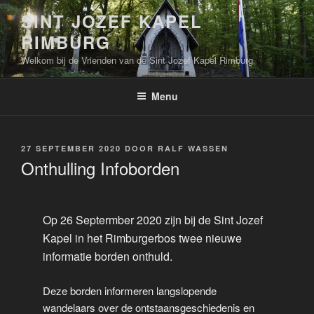
Ga
SINT JOZEF KAPEL
naar
RIMBURG
de
inhoud
Welkom bij de Vrienden van de Sint Jozef Kapel Rimburg
Menu
GEPLAATST
27 SEPTEMBER 2020
DOOR
RALF WASSEN
OP
Onthulling Infoborden
Op 26 Septermber 2020 zijn bij de Sint Jozef
Kapel in het Rimburgerbos twee nieuwe
informatie borden onthuld.
Deze borden informeren langslopende
wandelaars over de ontstaansgeschiedenis en