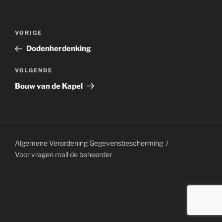
Bericht
Vorig
VORIGE
navigatie
bericht
Dodenherdenking
Volgend
VOLGENDE
bericht
Bouw van de Kapel
Algemene Verordening Gegevensbescherming
Voor vragen mail de
beheerder