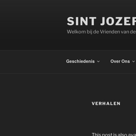
Ga
naar
SINT JOZE
de
inhoud
Welkom bij de Vrienden van de
Geschiedenis
Over Ons
VERHALEN
This post is also ava