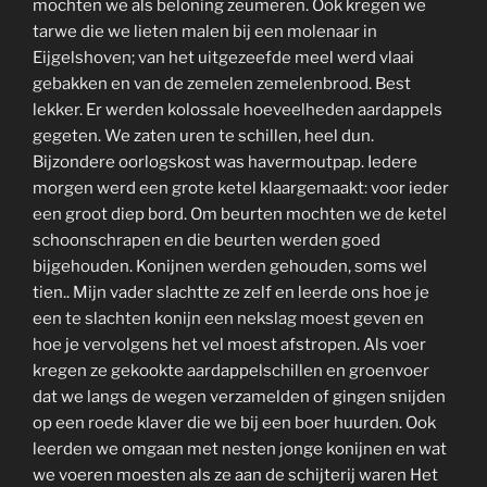
mochten we als beloning zeumeren. Ook kregen we
tarwe die we lieten malen bij een molenaar in
Eijgelshoven; van het uitgezeefde meel werd vlaai
gebakken en van de zemelen zemelenbrood. Best
lekker. Er werden kolossale hoeveelheden aardappels
gegeten. We zaten uren te schillen, heel dun.
Bijzondere oorlogskost was havermoutpap. Iedere
morgen werd een grote ketel klaargemaakt: voor ieder
een groot diep bord. Om beurten mochten we de ketel
schoonschrapen en die beurten werden goed
bijgehouden. Konijnen werden gehouden, soms wel
tien.. Mijn vader slachtte ze zelf en leerde ons hoe je
een te slachten konijn een nekslag moest geven en
hoe je vervolgens het vel moest afstropen. Als voer
kregen ze gekookte aardappelschillen en groenvoer
dat we langs de wegen verzamelden of gingen snijden
op een roede klaver die we bij een boer huurden. Ook
leerden we omgaan met nesten jonge konijnen en wat
we voeren moesten als ze aan de schijterij waren Het