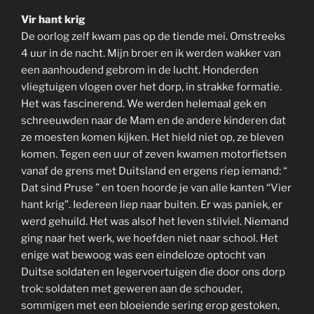
Vir hant krig
De oorlog zelf kwam pas op de tiende mei. Omstreeks
4 uur in de nacht. Mijn broer en ik werden wakker van
een aanhoudend gebrom in de lucht. Honderden
vliegtuigen vlogen over het dorp, in strakke formatie.
Het was fascinerend. We werden helemaal gek en
schreeuwden naar de Mam en de andere kinderen dat
ze moesten komen kijken. Het hield niet op, ze bleven
komen. Tegen een uur of zeven kwamen motorfietsen
vanaf de grens met Duitsland en ergens riep iemand: “
Dat sind Pruse ” en toen hoorde je van alle kanten “Vier
hant krig”. Iedereen liep naar buiten. Er was paniek, er
werd gehuild. Het was alsof het leven stilviel. Niemand
ging naar het werk, we hoefden niet naar school. Het
enige wat bewoog was een eindeloze optocht van
Duitse soldaten en legervoertuigen die door ons dorp
trok: soldaten met geweren aan de schouder,
sommigen met een bloeiende sering erop gestoken,