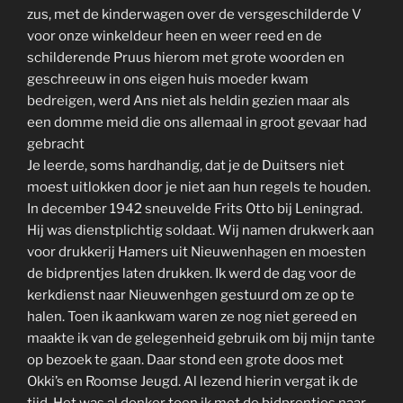
zus, met de kinderwagen over de versgeschilderde V
voor onze winkeldeur heen en weer reed en de
schilderende Pruus hierom met grote woorden en
geschreeuw in ons eigen huis moeder kwam
bedreigen, werd Ans niet als heldin gezien maar als
een domme meid die ons allemaal in groot gevaar had
gebracht
Je leerde, soms hardhandig, dat je de Duitsers niet
moest uitlokken door je niet aan hun regels te houden.
In december 1942 sneuvelde Frits Otto bij Leningrad.
Hij was dienstplichtig soldaat. Wij namen drukwerk aan
voor drukkerij Hamers uit Nieuwenhagen en moesten
de bidprentjes laten drukken. Ik werd de dag voor de
kerkdienst naar Nieuwenhgen gestuurd om ze op te
halen. Toen ik aankwam waren ze nog niet gereed en
maakte ik van de gelegenheid gebruik om bij mijn tante
op bezoek te gaan. Daar stond een grote doos met
Okki’s en Roomse Jeugd. Al lezend hierin vergat ik de
tijd. Het was al donker toen ik met de bidprentjes naar