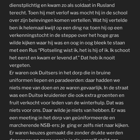
dienstplichtig en kwam zo als soldaat in Rusland
terecht. Toen hij met verlof was mocht hij in de school
over zijn belevingen komen vertellen. Wat hij vertelde
ben ik helemaal kwijt op een ding na: toen hij op een
verkenningstocht in de steppe over het hoge gras
wilde kijken waar hij was en oog in oog bleek te staan
met een Rus “Plotseling wist ik, het is hij of ik. Ik schoot
het eerst en kwam er levend af.” Dat heb ik nooit
vergeten.
Er waren ook Duitsers in het dorp die in bruine
uniformen liepen en paradeerden: daar hadden we
niets mee van doen en ze waren gevaarlijk. In de straat
was een Duitse kruidenier die ook extra groenten en
fruit verkocht voor leden van de winterhulp. Dat was
niets voor ons. Daar wilde je niets van hebben. Er was
een meeting in het dorp van geüniformeerde en
marcherende NSB-ers: je ging er zelfs niet naar kijken.
Er waren keuzes gemaakt die zonder drukte werden