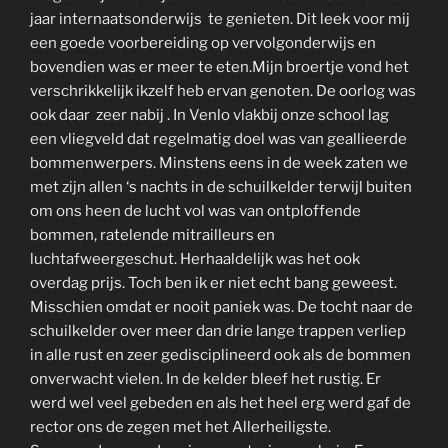
jaar internaatsonderwijs te genieten. Dit leek voor mij
een goede voorbereiding op vervolgonderwijs en
bovendien was er meer te eten.Mijn broertje vond het
verschrikkelijk ikzelf heb ervan genoten. De oorlog was
ook daar zeer nabij . In Venlo vlakbij onze school lag
een vliegveld dat regelmatig doel was van geallieerde
bommenwerpers. Minstens eens in de week zaten we
met zijn allen ‘s nachts in de schuilkelder terwijl buiten
om ons heen de lucht vol was van ontploffende
bommen, ratelende mitrailleurs en
luchtafweergeschut. Herhaaldelijk was het ook
overdag prijs. Toch ben ik er niet echt bang geweest.
Misschien omdat er nooit paniek was. De tocht naar de
schuilkelder over meer dan drie lange trappen verliep
in alle rust en zeer gedisciplineerd ook als de bommen
onverwacht vielen. In de kelder bleef het rustig. Er
werd wel veel gebeden en als het heel erg werd gaf de
rector ons de zegen met het Allerheiligste.