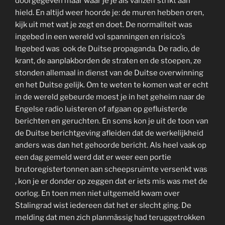
doorgegeven maar waar je je als vanzelf strikt aan
hield. En altijd weer hoorde je: de muren hebben oren,
kijk uit met wat je zegt en doet. De normaliteit was
ingebed in een wereld vol spanningen en risico’s
Ingebed was ook de Duitse propaganda. De radio, de
krant, de aanplakborden de straten en de stoepen, ze
stonden allemaal in dienst van de Duitse overwinning
en het Duitse gelijk. Om te weten te komen wat er echt
in de wereld gebeurde moest je in het geheim naar de
Engelse radio luisteren of afgaan op gefluisterde
berichten en geruchten. En soms kon je uit de toon van
de Duitse berichtgeving afleiden dat de werkelijkheid
anders was dan het gehoorde bericht. Als heel vaak op
een dag gemeld werd dat er weer een portie
brutoregistertonnen aan scheepsruimte versenkt was
, kon je er donder op zeggen dat er iets mis was met de
oorlog. En toen men niet uitgemeld kwam over
Stalingrad wist iedereen dat het er slecht ging. De
melding dat men zich planmässig had teruggetrokken