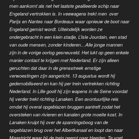
men aankomt als net het laatste geallieerde schip naar
Engeland vertrokken is. In veewagens trekt men over
Parijs en Nantes naar Bordeaux waar opnieuw de boot naar
Engeland gemist wordt. Uiteindelijk worden ze
ondergebracht in een klein stadje, L’Isle Jourdain, een stad
van oude mensen, zonder kinderen…Alle jonge mannen
zijn in de vorige oorlog gesneuveld. Het lukt op geen enkele
manier contact te krijgen met Nederland. Er zijn alleen
geruchten dat daar in de grensstreek ernstige
verwoestingen zijn aangericht. 13 augustus wordt hij
gedemobiliseerd en kan hij per trein vertrekken richting
Nederland. In Lille gooit hij zijn wapens in de Seine voordat
hij verder trekt richting Lanaken. Een avontuurlijke reis
omdat hij overal opgeblazen bruggen aantreft zodat het
oversteken van rivieren en kanalen grote moeite kost. In
Lanaken kruipt hij over de spanningsboog van de
opgeblazen brug over het Albertkanaal en loopt dan naar
Maastricht waar hij de trein neemt naar Heerlen. Te voet