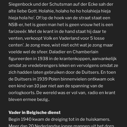
Siegenbock und der Schutsman auf der Ecke sah der
alte liebe Gott. Holahie, holaho ho ho holahieja hieja
hieja hola ho’. Of:’op de hoek van de straat staat een
NSB-er, het is geen man het is geen vrouw het is een
farizeeër. Met de krant in de hand staat hij daar te
venten, verkoopt Volk en Vaderland voor 5 losse
centen’. Je zong mee, wist niet echt wat je zong maar
voelde wel de sfeer. Daladier en Chamberlain
figureerden in 1938 in de krantenkoppen, aanvankelijk
omdat ze vredebrengers leken en vervolgens omdat ze
zich hadden laten gebruiken door de Duitsers. En toen
de Duitsers in 1939 Polen binnenvielen ontkwam ook
een kind van 10 jaar niet aan de spanning van de
oorlogkoorts. De wereld was er vol van, radio en krant
bleven ermee bezig..
Vader in Belgische dienst
Begin 1940 kwam de dreiging tot in de huiskamers.
Meer dan 20 Nederlandse jonge mannen uit het dorp