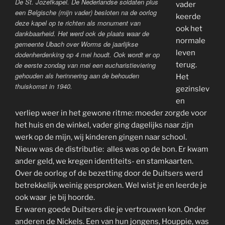
De St. Jozefkapel. De Nederlandse soldaten plus
vader
een Belgische (mijn vader) besloten na de oorlog
keerde
deze kapel op te richten als monument van
ook het
dankbaarheid. Het werd ook de plaats waar de
normale
gemeente Ubach over Worms de jaarlijkse
leven
dodenherdenking op 4 mei houdt. Ook wordt er op
de eerste zondag van mei een eucharistieviering
terug.
gehouden als herinnering aan de behouden
Het
thuiskomst in 1940.
gezinslev
en
verliep weer in het gewone ritme: moeder zorgde voor
het huis en de winkel, vader ging dagelijks naar zijn
werk op de mijn, wij kinderen gingen naar school.
Nieuw was de distributie: alles was op de bon. Er kwam
ander geld, we kregen identiteits- en stamkaarten.
Over de oorlog of de bezetting door de Duitsers werd
betrekkelijk weinig gesproken. Wel wist je en leerde je
ook waar je bij hoorde.
Er waren goede Duitsers die je vertrouwen kon. Onder
anderen de Nickels. Een van hun jongens, Houppie, was