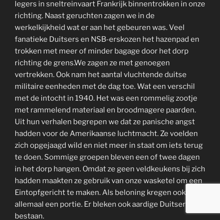
legers in sneltreinvaart Frankrijk binnentrokken in onze
richting. Naast geruchten zagen we in de
werkelkijkheid wat er aan het gebeuren was. Veel
fanatieke Duitsers en NSB-erskozen het hazenpad en
trokken met meer of minder bagage door het dorp
richting de grens.We zagen ze met genoegen
vertrekken. Ook nam het aantal vluchtende duitse
militaire eenheden met de dag toe. Wat een verschil
met de intocht in 1940. Het was een rommelig zootje
met rammelend materiaal en broodmagere paarden.
Uit hun verhalen begrepen we dat ze panische angst
hadden voor de Amerikaanse luchtmacht. Ze voelden
zich opgejaagd wild en niet meer in staat om iets terug
te doen. Sommige groepen bleven een of twee dagen
in het dorp hangen. Omdat ze geen veldkeukens bij zich
hadden maakten ze gebruik van onze wasketel om een
Eintopfgericht te maken. Als beloning kregen ook wij
allemaal een portie. Er bleken ook aardige Duitsers te
bestaan.