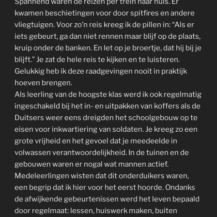
Spannend waren de reizen per trein naar huis. Er
kwamen beschietingen voor door spitfires en andere
vliegtuigen. Voor zo’n reis kreeg ik de pillen in: “Als er
iets gebeurt, ga dan niet rennen maar blijf op de plaats,
kruip onder de banken. En let op je broertje, dat hij bij je
blijft.” Je zat de hele reis te kijken en te luisteren.
Gelukkig heb ik deze raadgevingen nooit in praktijk
hoeven brengen.
Als leerling van de hoogste klas werd ik ook regelmatig
ingeschakeld bij het in- en uitpakken van koffers als de
Duitsers weer eens dreigden het schoolgebouw op te
eisen voor inkwartiering van soldaten. Je kreeg zo een
grote vrijheid en het gevoel dat je meedeelde in
volwassen verantwoordelijkheid. In de tuinen en de
gebouwen waren er nogal wat mannen actief.
Medeleerlingen wisten dat dit onderduikers waren,
een begrip dat ik hier voor het eerst hoorde. Ondanks
de afwijkende gebeurtenissen werd het leven bepaald
door regelmaat: lessen, huiswerk maken, buiten