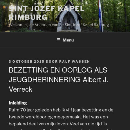
Ga
SINT JOZEF KAPEL
naar
RIMBURG
de
inhoud
Welkom bij de Vrienden van de Sint Jozef Kapel Rimburg
Menu
GEPLAATST
3 OKTOBER 2015
DOOR
RALF WASSEN
OP
BEZETTING EN OORLOG ALS
JEUGDHERINNERING Albert J.
Verreck
Inleiding
Ruim 70 jaar geleden heb ik vijf jaar bezetting en de
tweede wereldoorlog meegemaakt. Het was een
bepalend deel van mijn leven. Veel van die tijd is