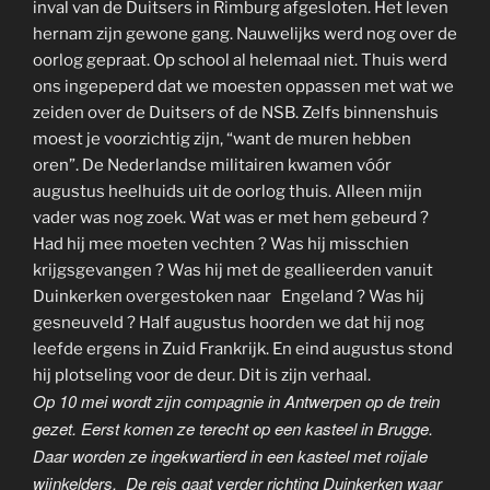
inval van de Duitsers in Rimburg afgesloten. Het leven
hernam zijn gewone gang. Nauwelijks werd nog over de
oorlog gepraat. Op school al helemaal niet. Thuis werd
ons ingepeperd dat we moesten oppassen met wat we
zeiden over de Duitsers of de NSB. Zelfs binnenshuis
moest je voorzichtig zijn, “want de muren hebben
oren”. De Nederlandse militairen kwamen vóór
augustus heelhuids uit de oorlog thuis. Alleen mijn
vader was nog zoek. Wat was er met hem gebeurd ?
Had hij mee moeten vechten ? Was hij misschien
krijgsgevangen ? Was hij met de geallieerden vanuit
Duinkerken overgestoken naar Engeland ? Was hij
gesneuveld ? Half augustus hoorden we dat hij nog
leefde ergens in Zuid Frankrijk. En eind augustus stond
hij plotseling voor de deur. Dit is zijn verhaal.
Op 10 mei wordt zijn compagnie in Antwerpen op de trein
gezet. Eerst komen ze terecht op een kasteel in Brugge.
Daar worden ze ingekwartierd in een kasteel met roijale
wijnkelders. De reis gaat verder richting Duinkerken waar