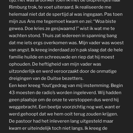
Rimburg trok, te voet uiteraard. Ik realiseerde me
helemaal niet dat de spertijd al was ingegaan. Pas toen
mijn zus Ans me tegemoet kwam en zei: “Woa biste
gewea. Doe kries ze gesjwaamd !” wist ik wat me te
wachten stond. Thuis zat iedereen in spanning bang
dat me iets ergs overkomen was. Mijn vader was woest
van angst. Ik kreeg inderdaad zo’n pak slaag dat de hele
familie huilde en schreeuwde en riep dat hij moest
ophouden. De heftigheid van mijn vader was
uitzonderlijk en werd veroorzaakt door de onmatige
dreigingen van de Duitse bezetters.
Een keer kreeg ‘fout’gedrag van mij instemming. Begin
43 moesten de radio’s worden ingeleverd. Wij hadden
geen plaatsje om de onze te verstoppen dus werd hij
weggebracht. Een beetje voorzichtig nog wel, want er
werd gehoopt dat we hem ooit terug zouden krijgen.
De pastoor had het inleveren lang uitgesteld maar
kwam er uiteindelijk toch niet langs. Ik kreeg de