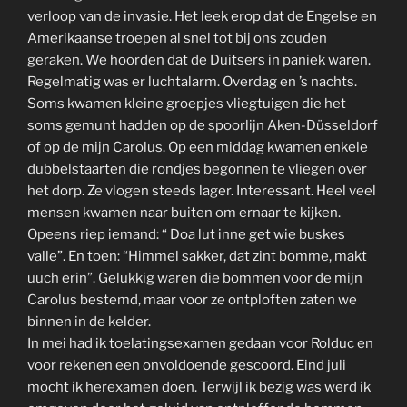
verloop van de invasie. Het leek erop dat de Engelse en
Amerikaanse troepen al snel tot bij ons zouden
geraken. We hoorden dat de Duitsers in paniek waren.
Regelmatig was er luchtalarm. Overdag en ’s nachts.
Soms kwamen kleine groepjes vliegtuigen die het
soms gemunt hadden op de spoorlijn Aken-Düsseldorf
of op de mijn Carolus. Op een middag kwamen enkele
dubbelstaarten die rondjes begonnen te vliegen over
het dorp. Ze vlogen steeds lager. Interessant. Heel veel
mensen kwamen naar buiten om ernaar te kijken.
Opeens riep iemand: “ Doa lut inne get wie buskes
valle”. En toen: “Himmel sakker, dat zint bomme, makt
uuch erin”. Gelukkig waren die bommen voor de mijn
Carolus bestemd, maar voor ze ontploften zaten we
binnen in de kelder.
In mei had ik toelatingsexamen gedaan voor Rolduc en
voor rekenen een onvoldoende gescoord. Eind juli
mocht ik herexamen doen. Terwijl ik bezig was werd ik